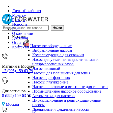
Личный кабинет
Монтаж
Бренды
Новости
Блог
О компании
Каталог
Доставка
Оплата
Насосное оборудование
Контакты
Вибрационные насосы
Комплектующие для скважин
Насос для увеличения давления газа и
невзрывоопасных газов
Магазин в Москве
Насос шкивный
+7 (995) 159 63 79
Насосы для повышения давления
Насосы для фонтанов
Насосы плунжерные
Насосы шнековые и винтовые для скважин
Для регионов
Промышленное насосное оборудование
8 (995) 159-63-79
Автоматика для насосов
Циркуляционные и рециркуляционные
Москва
насосы
Дренажные и фекальные насосы