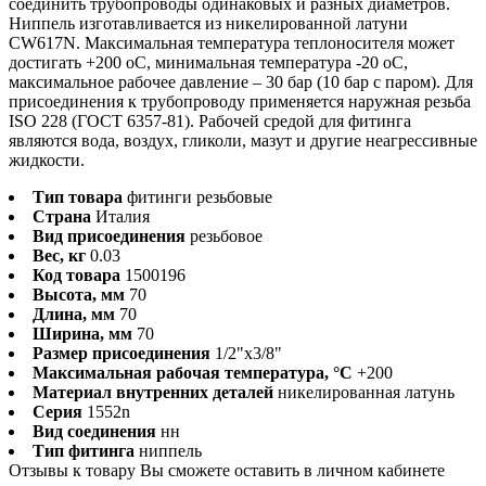
соединить трубопроводы одинаковых и разных диаметров.
Ниппель изготавливается из никелированной латуни
CW617N. Максимальная температура теплоносителя может
достигать +200 оС, минимальная температура -20 оС,
максимальное рабочее давление – 30 бар (10 бар с паром). Для
присоединения к трубопроводу применяется наружная резьба
ISO 228 (ГОСТ 6357-81). Рабочей средой для фитинга
являются вода, воздух, гликоли, мазут и другие неагрессивные
жидкости.
Тип товара
фитинги резьбовые
Страна
Италия
Вид присоединения
резьбовое
Вес, кг
0.03
Код товара
1500196
Высота, мм
70
Длина, мм
70
Ширина, мм
70
Размер присоединения
1/2"x3/8"
Максимальная рабочая температура, °С
+200
Материал внутренних деталей
никелированная латунь
Серия
1552n
Вид соединения
нн
Тип фитинга
ниппель
Отзывы к товару Вы сможете оставить в личном кабинете