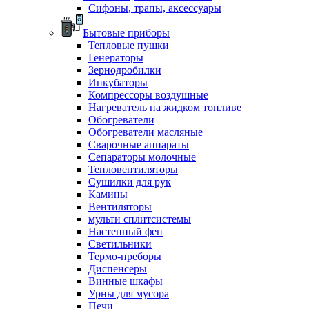
Сифоны, трапы, аксессуары
Бытовые приборы
Тепловые пушки
Генераторы
Зернодробилки
Инкубаторы
Компрессоры воздушные
Нагреватель на жидком топливе
Обогреватели
Обогреватели масляные
Сварочные аппараты
Сепараторы молочные
Тепловентиляторы
Сушилки для рук
Камины
Вентиляторы
мульти сплитсистемы
Настенный фен
Светильники
Термо-преборы
Диспенсеры
Винные шкафы
Урны для мусора
Печи