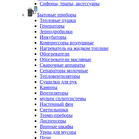
Сифоны, трапы, аксессуары
Бытовые приборы
Тепловые пушки
Генераторы
Зернодробилки
Инкубаторы
Компрессоры воздушные
Нагреватель на жидком топливе
Обогреватели
Обогреватели масляные
Сварочные аппараты
Сепараторы молочные
Тепловентиляторы
Сушилки для рук
Камины
Вентиляторы
мульти сплитсистемы
Настенный фен
Светильники
Термо-преборы
Диспенсеры
Винные шкафы
Урны для мусора
Печи