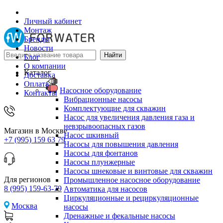
Личный кабинет
Монтаж
Бренды
Новости
Блог
О компании
Каталог
Доставка
Оплата
Насосное оборудование
Контакты
Вибрационные насосы
Комплектующие для скважин
Насос для увеличения давления газа и
невзрывоопасных газов
Магазин в Москве
Насос шкивный
+7 (995) 159 63 79
Насосы для повышения давления
Насосы для фонтанов
Насосы плунжерные
Насосы шнековые и винтовые для скважин
Для регионов
Промышленное насосное оборудование
8 (995) 159-63-79
Автоматика для насосов
Циркуляционные и рециркуляционные
Москва
насосы
Дренажные и фекальные насосы