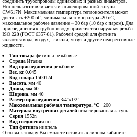
соединить трубопроводы одинаковых и разных диаметров.
Ниппель изготавливается из никелированной латуни
CW617N. Максимальная температура теплоносителя может
достигать +200 оС, минимальная температура -20 оС,
максимальное рабочее давление – 30 бар (10 бар с паром). Для
присоединения к трубопроводу применяется наружная резьба
ISO 228 (ГОСТ 6357-81). Рабочей средой для фитинга
являются вода, воздух, гликоли, мазут и другие неагрессивные
жидкости.
Тип товара
фитинги резьбовые
Страна
Италия
Вид присоединения
резьбовое
Вес, кг
0.045
Код товара
1500124
Высота, мм
40
Длина, мм
60
Ширина, мм
40
Размер присоединения
3/4"x1/2"
Максимальная рабочая температура, °С
+200
Материал внутренних деталей
никелированная латунь
Серия
1552n
Вид соединения
нн
Тип фитинга
ниппель
Отзывы к товару Вы сможете оставить в личном кабинете