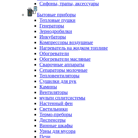
Сифоны, трапы, аксессуары
Бытовые приборы
Тепловые пушки
Генераторы
Зернодробилки
Инкубаторы
Компрессоры воздушные
Нагреватель на жидком топливе
Обогреватели
Обогреватели масляные
Сварочные аппараты
Сепараторы молочные
Тепловентиляторы
Сушилки для рук
Камины
Вентиляторы
мульти сплитсистемы
Настенный фен
Светильники
Термо-преборы
Диспенсеры
Винные шкафы
Урны для мусора
Печи