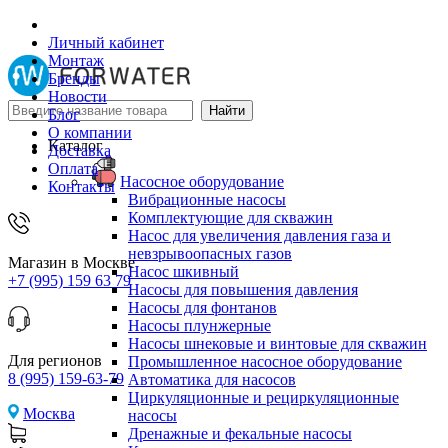
Личный кабинет
Монтаж
Бренды
Новости
Блог
О компании
Каталог
Доставка
Оплата
Насосное оборудование
Контакты
Вибрационные насосы
Комплектующие для скважин
Насос для увеличения давления газа и
невзрывоопасных газов
Магазин в Москве
Насос шкивный
+7 (995) 159 63 79
Насосы для повышения давления
Насосы для фонтанов
Насосы плунжерные
Насосы шнековые и винтовые для скважин
Для регионов
Промышленное насосное оборудование
8 (995) 159-63-79
Автоматика для насосов
Циркуляционные и рециркуляционные
Москва
насосы
Дренажные и фекальные насосы