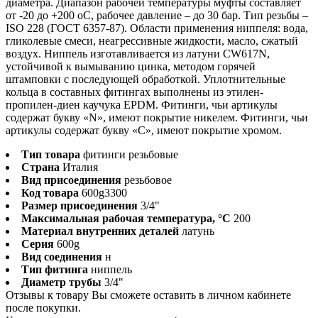
диаметра. Диапазон рабочей температуры муфты составляет
от -20 до +200 оС, рабочее давление – до 30 бар. Тип резьбы –
ISO 228 (ГОСТ 6357-87). Области применения ниппеля: вода,
гликолевые смеси, неагрессивные жидкости, масло, сжатый
воздух. Ниппель изготавливается из латуни CW617N,
устойчивой к вымыванию цинка, методом горячей
штамповки с последующей обработкой. Уплотнительные
кольца в составных фитингах выполнены из этилен-
пропилен-диен каучука EPDM. Фитинги, чьи артикулы
содержат букву «N», имеют покрытие никелем. Фитинги, чьи
артикулы содержат букву «С», имеют покрытие хромом.
Тип товара
фитинги резьбовые
Страна
Италия
Вид присоединения
резьбовое
Код товара
600g3300
Размер присоединения
3/4"
Максимальная рабочая температура, °С
200
Материал внутренних деталей
латунь
Серия
600g
Вид соединения
н
Тип фитинга
ниппель
Диаметр трубы
3/4"
Отзывы к товару Вы сможете оставить в личном кабинете
после покупки.