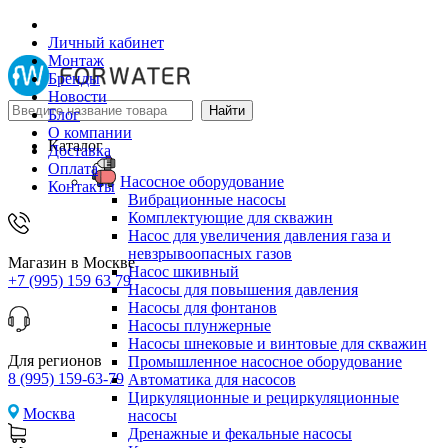
Личный кабинет
Монтаж
Бренды
Новости
Блог
О компании
Каталог
Доставка
Оплата
Насосное оборудование
Контакты
Вибрационные насосы
Комплектующие для скважин
Насос для увеличения давления газа и
невзрывоопасных газов
Магазин в Москве
Насос шкивный
+7 (995) 159 63 79
Насосы для повышения давления
Насосы для фонтанов
Насосы плунжерные
Насосы шнековые и винтовые для скважин
Для регионов
Промышленное насосное оборудование
8 (995) 159-63-79
Автоматика для насосов
Циркуляционные и рециркуляционные
Москва
насосы
Дренажные и фекальные насосы