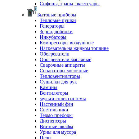
Сифоны, трапы, аксессуары
Бытовые приборы
Тепловые пушки
Генераторы
Зернодробилки
Инкубаторы
Компрессоры воздушные
Нагреватель на жидком топливе
Обогреватели
Обогреватели масляные
Сварочные аппараты
Сепараторы молочные
Тепловентиляторы
Сушилки для рук
Камины
Вентиляторы
мульти сплитсистемы
Настенный фен
Светильники
Термо-преборы
Диспенсеры
Винные шкафы
Урны для мусора
Печи