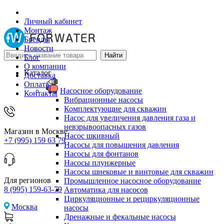
Личный кабинет
Монтаж
Бренды
Новости
Блог
О компании
Каталог
Доставка
Оплата
Насосное оборудование
Контакты
Вибрационные насосы
Комплектующие для скважин
Насос для увеличения давления газа и
невзрывоопасных газов
Магазин в Москве
Насос шкивный
+7 (995) 159 63 79
Насосы для повышения давления
Насосы для фонтанов
Насосы плунжерные
Насосы шнековые и винтовые для скважин
Для регионов
Промышленное насосное оборудование
8 (995) 159-63-79
Автоматика для насосов
Циркуляционные и рециркуляционные
Москва
насосы
Дренажные и фекальные насосы