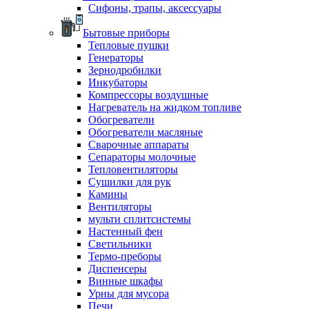
Сифоны, трапы, аксессуары
Бытовые приборы
Тепловые пушки
Генераторы
Зернодробилки
Инкубаторы
Компрессоры воздушные
Нагреватель на жидком топливе
Обогреватели
Обогреватели масляные
Сварочные аппараты
Сепараторы молочные
Тепловентиляторы
Сушилки для рук
Камины
Вентиляторы
мульти сплитсистемы
Настенный фен
Светильники
Термо-преборы
Диспенсеры
Винные шкафы
Урны для мусора
Печи