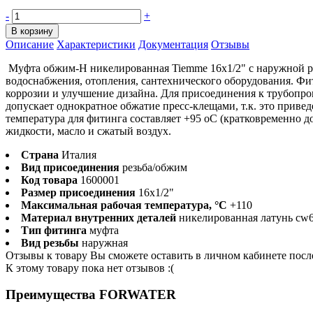
-
+
В корзину
Описание
Характеристики
Документация
Отзывы
Муфта обжим-H никелированная Tiemme 16х1/2" с наружной ре
водоснабжения, отопления, сантехнического оборудования. Фи
коррозии и улучшение дизайна. Для присоединения к трубопро
допускает однократное обжатие пресс-клещами, т.к. это приве
температура для фитинга составляет +95 оС (кратковременно д
жидкости, масло и сжатый воздух.
Страна
Италия
Вид присоединения
резьба/обжим
Код товара
1600001
Размер присоединения
16x1/2"
Максимальная рабочая температура, °С
+110
Материал внутренних деталей
никелированная латунь cw
Тип фитинга
муфта
Вид резьбы
наружная
Отзывы к товару Вы сможете оставить в личном кабинете посл
К этому товару пока нет отзывов :(
Преимущества FORWATER