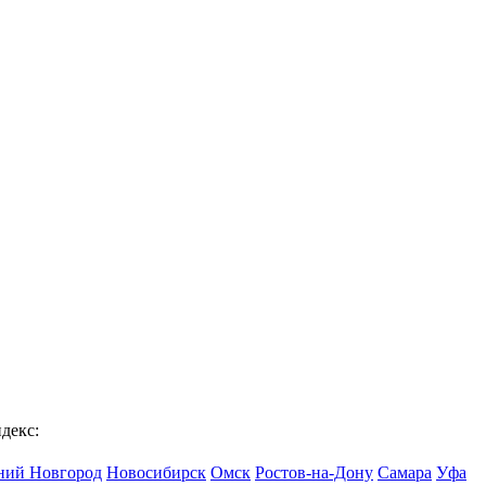
декс:
ий Новгород
Новосибирск
Омск
Ростов-на-Дону
Самара
Уфа