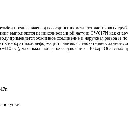
зьбой предназначена для соединения металлопластиковых труб 
тинг выполняется из никелированной латуни CW617N как снаруж
воду применяется обжимное соединение и наружная резьба H по
дет к необратимой деформации гильзы. Следовательно, данное с
о +110 оС), максимальное рабочее давление – 10 бар. Областью 
617n
е покупки.