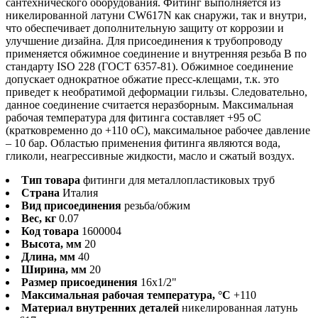
сантехнического оборудования. Фитинг выполняется из
никелированной латуни CW617N как снаружи, так и внутри,
что обеспечивает дополнительную защиту от коррозии и
улучшение дизайна. Для присоединения к трубопроводу
применяется обжимное соединение и внутренняя резьба B по
стандарту ISO 228 (ГОСТ 6357-81). Обжимное соединение
допускает однократное обжатие пресс-клещами, т.к. это
приведет к необратимой деформации гильзы. Следовательно,
данное соединение считается неразборным. Максимальная
рабочая температура для фитинга составляет +95 оС
(кратковременно до +110 оС), максимальное рабочее давление
– 10 бар. Областью применения фитинга являются вода,
гликоли, неагрессивные жидкости, масло и сжатый воздух.
Тип товара
фитинги для металлопластиковых труб
Страна
Италия
Вид присоединения
резьба/обжим
Вес, кг
0.07
Код товара
1600004
Высота, мм
20
Длина, мм
40
Ширина, мм
20
Размер присоединения
16x1/2"
Максимальная рабочая температура, °С
+110
Материал внутренних деталей
никелированная латунь