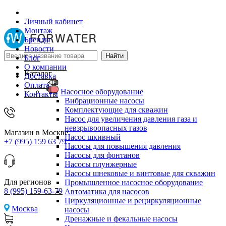
Личный кабинет
Монтаж
Бренды
Новости
Блог
О компании
Каталог
Доставка
Оплата
Насосное оборудование
Контакты
Вибрационные насосы
Комплектующие для скважин
Насос для увеличения давления газа и
невзрывоопасных газов
Магазин в Москве
Насос шкивный
+7 (995) 159 63 79
Насосы для повышения давления
Насосы для фонтанов
Насосы плунжерные
Насосы шнековые и винтовые для скважин
Для регионов
Промышленное насосное оборудование
8 (995) 159-63-79
Автоматика для насосов
Циркуляционные и рециркуляционные
Москва
насосы
Дренажные и фекальные насосы