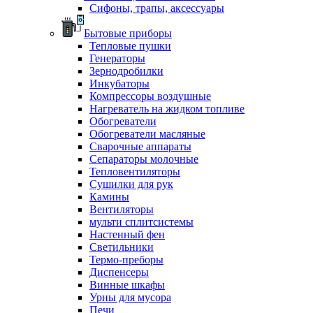
Сифоны, трапы, аксессуары
Бытовые приборы
Тепловые пушки
Генераторы
Зернодробилки
Инкубаторы
Компрессоры воздушные
Нагреватель на жидком топливе
Обогреватели
Обогреватели масляные
Сварочные аппараты
Сепараторы молочные
Тепловентиляторы
Сушилки для рук
Камины
Вентиляторы
мульти сплитсистемы
Настенный фен
Светильники
Термо-преборы
Диспенсеры
Винные шкафы
Урны для мусора
Печи