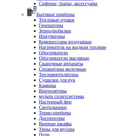
Сифоны, трапы, аксессуары
Бытовые приборы
Тепловые пушки
Генераторы
Зернодробилки
Инкубаторы
Компрессоры воздушные
Нагреватель на жидком топливе
Обогреватели
Обогреватели масляные
Сварочные аппараты
Сепараторы молочные
Тепловентиляторы
Сушилки для рук
Камины
Вентиляторы
мульти сплитсистемы
Настенный фен
Светильники
Термо-преборы
Диспенсеры
Винные шкафы
Урны для мусора
Печи