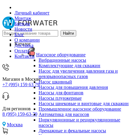
Личный кабинет
Монтаж
Бренды
Новости
Блог
О компании
Каталог
Доставка
Оплата
Насосное оборудование
Контакты
Вибрационные насосы
Комплектующие для скважин
Насос для увеличения давления газа и
невзрывоопасных газов
Магазин в Москве
Насос шкивный
+7 (995) 159 63 79
Насосы для повышения давления
Насосы для фонтанов
Насосы плунжерные
Насосы шнековые и винтовые для скважин
Для регионов
Промышленное насосное оборудование
8 (995) 159-63-79
Автоматика для насосов
Циркуляционные и рециркуляционные
Москва
насосы
Дренажные и фекальные насосы