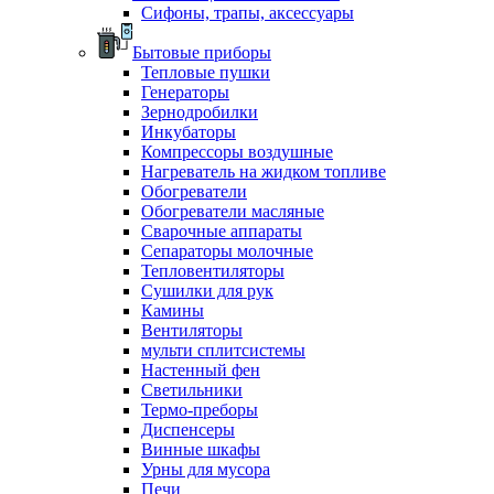
Сифоны, трапы, аксессуары
Бытовые приборы
Тепловые пушки
Генераторы
Зернодробилки
Инкубаторы
Компрессоры воздушные
Нагреватель на жидком топливе
Обогреватели
Обогреватели масляные
Сварочные аппараты
Сепараторы молочные
Тепловентиляторы
Сушилки для рук
Камины
Вентиляторы
мульти сплитсистемы
Настенный фен
Светильники
Термо-преборы
Диспенсеры
Винные шкафы
Урны для мусора
Печи