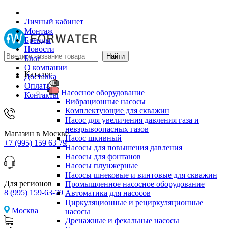
Личный кабинет
Монтаж
Бренды
Новости
Блог
О компании
Каталог
Доставка
Оплата
Насосное оборудование
Контакты
Вибрационные насосы
Комплектующие для скважин
Насос для увеличения давления газа и
невзрывоопасных газов
Магазин в Москве
Насос шкивный
+7 (995) 159 63 79
Насосы для повышения давления
Насосы для фонтанов
Насосы плунжерные
Насосы шнековые и винтовые для скважин
Для регионов
Промышленное насосное оборудование
8 (995) 159-63-79
Автоматика для насосов
Циркуляционные и рециркуляционные
Москва
насосы
Дренажные и фекальные насосы