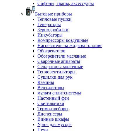
Сифоны, трапы, аксессуары
Бытовые приборы
Тепловые пушки
Генераторы
Зернодробилки
Инкубаторы
Компрессоры воздушные
Нагреватель на жидком топливе
Обогреватели
Обогреватели масляные
Сварочные аппараты
Сепараторы молочные
Тепловентиляторы
Сушилки для рук
Камины
Вентиляторы
мульти сплитсистемы
Настенный фен
Светильники
Термо-преборы
Диспенсеры
Винные шкафы
Урны для мусора
Печи