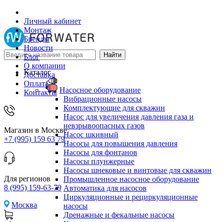
Личный кабинет
Монтаж
Бренды
Новости
Блог
О компании
Каталог
Доставка
Оплата
Насосное оборудование
Контакты
Вибрационные насосы
Комплектующие для скважин
Насос для увеличения давления газа и
невзрывоопасных газов
Магазин в Москве
Насос шкивный
+7 (995) 159 63 79
Насосы для повышения давления
Насосы для фонтанов
Насосы плунжерные
Насосы шнековые и винтовые для скважин
Для регионов
Промышленное насосное оборудование
8 (995) 159-63-79
Автоматика для насосов
Циркуляционные и рециркуляционные
Москва
насосы
Дренажные и фекальные насосы