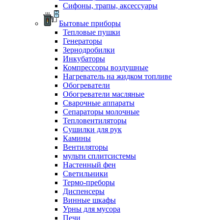
Сифоны, трапы, аксессуары
Бытовые приборы
Тепловые пушки
Генераторы
Зернодробилки
Инкубаторы
Компрессоры воздушные
Нагреватель на жидком топливе
Обогреватели
Обогреватели масляные
Сварочные аппараты
Сепараторы молочные
Тепловентиляторы
Сушилки для рук
Камины
Вентиляторы
мульти сплитсистемы
Настенный фен
Светильники
Термо-преборы
Диспенсеры
Винные шкафы
Урны для мусора
Печи