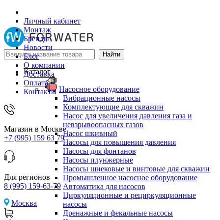
Личный кабинет
Монтаж
Бренды
Новости
Блог
О компании
Каталог
Доставка
Оплата
Насосное оборудование
Контакты
Вибрационные насосы
Комплектующие для скважин
Насос для увеличения давления газа и
невзрывоопасных газов
Магазин в Москве
Насос шкивный
+7 (995) 159 63 79
Насосы для повышения давления
Насосы для фонтанов
Насосы плунжерные
Насосы шнековые и винтовые для скважин
Для регионов
Промышленное насосное оборудование
8 (995) 159-63-79
Автоматика для насосов
Циркуляционные и рециркуляционные
Москва
насосы
Дренажные и фекальные насосы