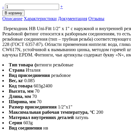
-
+
В корзину
Описание
Характеристики
Документация
Отзывы
Переходник HB Uni-Fitt 1/2" х 1" с наружной и внутренней ре
Резьбовой фитинг относится к разборным соединениям, то ест
резьбовые соединения (тип – трубная резьба) соответствующего
228 (ГОСТ 6357-87). Области применения ниппеля: вода, глико
CW617N, устойчивой к вымыванию цинка, методом горячей шт
каучука EPDM. Фитинги, чьи артикулы содержат букву «N», и
Тип товара
фитинги резьбовые
Страна
Италия
Вид присоединения
резьбовое
Вес, кг
0.085
Код товара
603g2400
Высота, мм
70
Длина, мм
70
Ширина, мм
70
Размер присоединения
1/2"x1"
Максимальная рабочая температура, °С
200
Материал внутренних деталей
латунь
Серия
603g
Вид соединения
нв