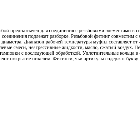
зьбой предназначен для соединения с резьбовыми элементами в с
ь, соединения подлежат разборке. Резьбовой фитинг совместим
 диаметра. Диапазон рабочей температуры муфты составляет от -2
левые смеси, неагрессивные жидкости, масло, сжатый воздух. П
амповки с последующей обработкой. Уплотнительные кольца в 
меют покрытие никелем. Фитинги, чьи артикулы содержат букву