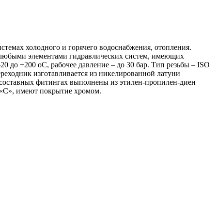
истемах холодного и горячего водоснабжения, отопления.
 с любыми элементами гидравлических систем, имеющих
0 до +200 оС, рабочее давление – до 30 бар. Тип резьбы – ISO
ереходник изготавливается из никелированной латуни
составных фитингах выполнены из этилен-пропилен-диен
 «С», имеют покрытие хромом.