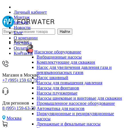
Личный кабинет
Монтаж
Бренды
Новости
Блог
О компании
Каталог
Доставка
Оплата
Насосное оборудование
Контакты
Вибрационные насосы
Комплектующие для скважин
Насос для увеличения давления газа и
невзрывоопасных газов
Магазин в Москве
Насос шкивный
+7 (995) 159 63 79
Насосы для повышения давления
Насосы для фонтанов
Насосы плунжерные
Насосы шнековые и винтовые для скважин
Для регионов
Промышленное насосное оборудование
8 (995) 159-63-79
Автоматика для насосов
Циркуляционные и рециркуляционные
Москва
насосы
Дренажные и фекальные насосы