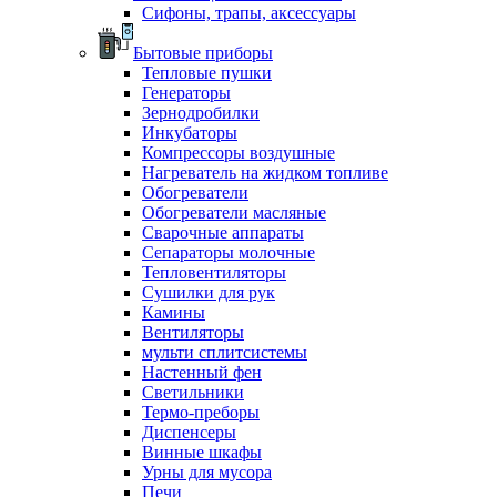
Сифоны, трапы, аксессуары
Бытовые приборы
Тепловые пушки
Генераторы
Зернодробилки
Инкубаторы
Компрессоры воздушные
Нагреватель на жидком топливе
Обогреватели
Обогреватели масляные
Сварочные аппараты
Сепараторы молочные
Тепловентиляторы
Сушилки для рук
Камины
Вентиляторы
мульти сплитсистемы
Настенный фен
Светильники
Термо-преборы
Диспенсеры
Винные шкафы
Урны для мусора
Печи