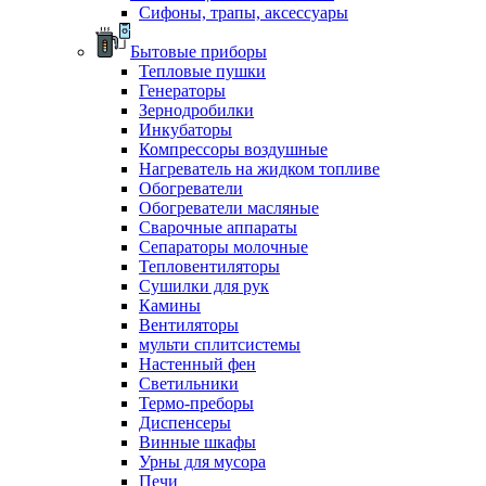
Сифоны, трапы, аксессуары
Бытовые приборы
Тепловые пушки
Генераторы
Зернодробилки
Инкубаторы
Компрессоры воздушные
Нагреватель на жидком топливе
Обогреватели
Обогреватели масляные
Сварочные аппараты
Сепараторы молочные
Тепловентиляторы
Сушилки для рук
Камины
Вентиляторы
мульти сплитсистемы
Настенный фен
Светильники
Термо-преборы
Диспенсеры
Винные шкафы
Урны для мусора
Печи