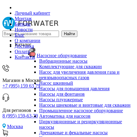
Личный кабинет
Монтаж
Бренды
Новости
Блог
О компании
Каталог
Доставка
Оплата
Насосное оборудование
Контакты
Вибрационные насосы
Комплектующие для скважин
Насос для увеличения давления газа и
невзрывоопасных газов
Магазин в Москве
Насос шкивный
+7 (995) 159 63 79
Насосы для повышения давления
Насосы для фонтанов
Насосы плунжерные
Насосы шнековые и винтовые для скважин
Для регионов
Промышленное насосное оборудование
8 (995) 159-63-79
Автоматика для насосов
Циркуляционные и рециркуляционные
Москва
насосы
Дренажные и фекальные насосы