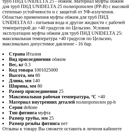
труб ПНД UNIDELTA 25 - обжим. Материал муфты обжим
для труб ПНД UNIDELTA 25 полипропилен (PP-B) с высокой
степенью устойчивости и с защитой от УФ-излучения.
Областью применения муфты обжим для труб ПНД
UNIDELTA 63 - питьевая вода и другие жидкости с рабочей
температурой до +40 градусов по Цельсию. Условия
эксплуатации муфты обжим для труб ПНД UNIDELTA 25:
максимальная температура +40 градусов по Цельсию,
максимально допустимое давление - 16 бар.
Страна
Италия
Вид присоединения
обжим
Вес, кг
0.3
Код товара
1001025000
Высота, мм
80
Длина, мм
140
Ширина, мм
80
Размер присоединения
25
Максимальная рабочая температура, °С
+40
Материал внутренних деталей
полипропилен pp-b
Серия
deltone
Тип фитинга
муфта
Размер трубы, мм
25
Размер резьбы фитинга
нет
Отзывы к товару Вы сможете оставить в личном кабинете