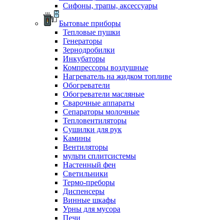
Сифоны, трапы, аксессуары
Бытовые приборы
Тепловые пушки
Генераторы
Зернодробилки
Инкубаторы
Компрессоры воздушные
Нагреватель на жидком топливе
Обогреватели
Обогреватели масляные
Сварочные аппараты
Сепараторы молочные
Тепловентиляторы
Сушилки для рук
Камины
Вентиляторы
мульти сплитсистемы
Настенный фен
Светильники
Термо-преборы
Диспенсеры
Винные шкафы
Урны для мусора
Печи