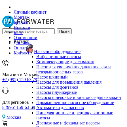
Личный кабинет
Монтаж
Бренды
Новости
Блог
О компании
Каталог
Доставка
Оплата
Насосное оборудование
Контакты
Вибрационные насосы
Комплектующие для скважин
Насос для увеличения давления газа и
невзрывоопасных газов
Магазин в Москве
Насос шкивный
+7 (995) 159 63 79
Насосы для повышения давления
Насосы для фонтанов
Насосы плунжерные
Насосы шнековые и винтовые для скважин
Для регионов
Промышленное насосное оборудование
8 (995) 159-63-79
Автоматика для насосов
Циркуляционные и рециркуляционные
Москва
насосы
Дренажные и фекальные насосы