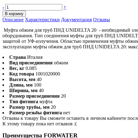
-
+
В корзину
Описание
Характеристики
Документация
Отзывы
Муфта обжим для труб ПНД UNIDELTA 20 - необходимый элеме
оборудования. Тип соединения муфты для труб ПНД UNIDELTA
защитой от УФ-излучения. Областью применения муфты обжим 
эксплуатации муфты обжим для труб ПНД UNIDELTA 20: максим
Страна
Италия
Вид присоединения
обжим
Вес, кг
0.085
Код товара
1001020000
Высота, мм
40
Длина, мм
100
Ширина, мм
40
Размер присоединения
20
Тип фитинга
муфта
Размер трубы, мм
20
Размер резьбы фитинга
нет
Отзывы к товару Вы сможете оставить в личном кабинете посл
К этому товару пока нет отзывов :(
Преимущества FORWATER