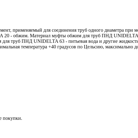
нт, применяемый для соединения труб одного диаметра при мо
 20 - обжим. Материал муфты обжим для труб ПНД UNIDELTA 2
для труб ПНД UNIDELTA 63 - питьевая вода и другие жидкости 
альная температура +40 градусов по Цельсию, максимально доп
е покупки.