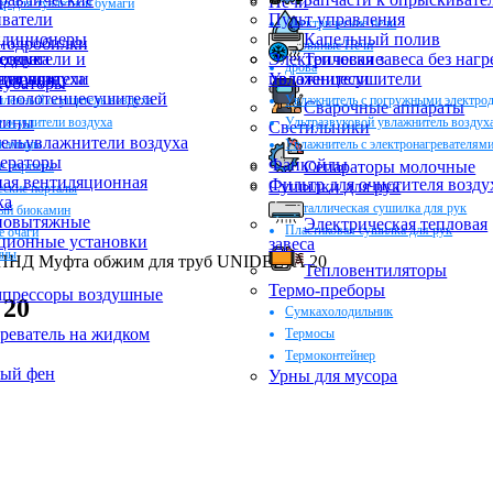
Печи
ер для туалетной бумаги
ватели
Пульт управления
Электрические печи
ндиционеры
Капельный полив
нодробилки
Дровяные Печи
оздуха
еские
деватели и
Электрические
Тепловая завеса без нагр
дрова
ктующие
ли воздуха
цесушители
Увлажнители
полотенцесушители
убаторы
 полотенцесушителей
енный осушитель воздуха
Увлажнитель с погружными электро
Сварочные аппараты
мины
 осушители воздуха
Ультразвуковой увлажнитель воздух
Светильники
ельувлажнители воздуха
окамины
Увлажнитель с электронагревателям
ераторы
Фанкойлы
Сепараторы молочные
е порталы
ая вентиляционная
Фильтр для очистителя возду
Сушилки для рук
еские порталы
ка
Металлическая сушилка для рук
ый биокамин
новытяжные
Электрическая тепловая
Пластиковая сушилка для рук
 очаги
ционные установки
завеса
ины
ПНД Муфта обжим для труб UNIDELTA 20
Тепловентиляторы
Термо-преборы
прессоры воздушные
 20
Сумкахолодильник
реватель на жидком
Термосы
Термоконтейнер
ный фен
Урны для мусора