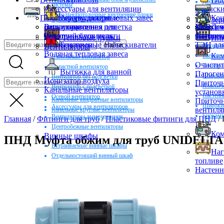
Диспенс
системы
Аксессуары для вентиляции
опрыски
Напольнопотолочные внутренние блоки
Полотенцесушители
Аксессуары для тепловых завес
Аккумуляторные
Ко
Зер
мультисплит системы
опрыскиватели
Вентиляционная решетка
Блок управления для
Мойка в
Классич
Дож
Внешний блок мульти
полотенцесушителя
компле
Осушите
полотен
Тепловые пушки
Инк
сплитсистемы
Бензиновые опрыскиватели
ТЭН для
Промышл
Вентиляторы
Водяная тепловая завеса
Ка
Бытовые
Напольный вентилятор
Очистит
Электр
Лопастной вентилятор
Вытяжка для ванной
Пароген
Широки
Вентилятор без подсветки
Ионизатор воздуха
Приточн
Классич
Вентилятор с подсветкой
Канальные вентиляторы
установ
Настенн
Осевой вентилятор
Канальные квадратные вентиляторы
Приточ
Широкие
Аксессуары для вентиляторов
вентиля
Канальные круглые вентиляторы
Биокам
Вентиляторы дымоудаления
Главная
/
Фитинги для труб
/
Пластиковые фитинги для ПНД
/
Центробежные вентиляторы
Ком
Винные шкафы
ПНД Муфта обжим для труб UNIDELTA
Встраиваемые винные шкафы
Наг
Отдельностоящий винный шкаф
топливе
Настен