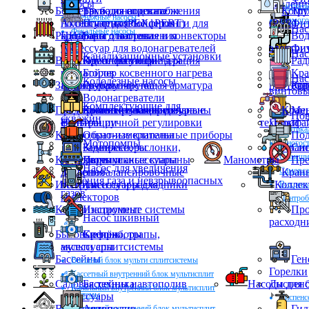
насосы
давлени
Распред
Бойлеры водонагреватели
Труба из сшитого
Баки для водоснабжения
Комп
Тру
Дренажные насосы
Термого
полиэтилена (PEX, PERT)
Аксессуар для бойлеров
Пластиковые фитинги для
(PPR)
Фит
Нас
Фекальные насосы
Радиаторы отопления и конвекторы
ПНД
косвенного нагрева
Баки для отопления
Вод
Аксессуар для водонагревателей
электри
Фит
Нас
Канализационные установки
Водоподготовка и фильтрация
Пресс фитинги
Комплектующие для
Рад
радиаторов
Бойлер косвенного нагрева
Кра
Нас
Колодезные насосы
Запорно-регулирующая арматура
Конвекторы
Грубая очистка
проточ
Рад
Кор
винтовы
Водонагреватели
Комплектующие для
Предохранительная арматура
электрические накопительные
Комплектующие для
Балансировочные клапаны
Кран
Ме
Пов
скважин
фильтрации
Вентили ручной регулировки
техники
Пурифа
Вертика
Контрольно-измерительные приборы
Обратные клапаны
Под
Мотопомпы
Многост
Компрессоры
Задвижки, заслонки,
Кран
Сис
С внешн
Коллекторы и аксессуары
затворы
Перепускные клапаны
Датчики
Манометры
Пре
Насос для увеличения
Самовс
Запорнобалансировочные
давления
Краны
давления газа и невзрывоопасных
Инструменты и расходники
вентили
Аксессуары для
Коллек
Вихрев
газов
коллекторов
Центро
Канализационные системы
Инструмент
Про
Насос шкивный
расходн
Бытовые приборы
Крепёж
Сифоны, трапы,
аксессуары
мульти сплитсистемы
Бассейны
Ген
Внешний блок мульти сплитсистемы
Горелки
Кассетный внутренний блок мультисплит
Садовая техника автополив
Бассейны и
Насосы для 
Диспен
Канальный внутренний блок мультисплит
системы
аксессуары
Диспенс
Вентиляция
Автополив
Гид
Настенный внутренний блок мультисплит