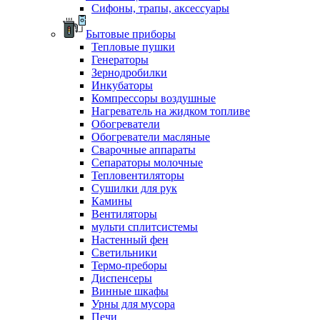
Сифоны, трапы, аксессуары
Бытовые приборы
Тепловые пушки
Генераторы
Зернодробилки
Инкубаторы
Компрессоры воздушные
Нагреватель на жидком топливе
Обогреватели
Обогреватели масляные
Сварочные аппараты
Сепараторы молочные
Тепловентиляторы
Сушилки для рук
Камины
Вентиляторы
мульти сплитсистемы
Настенный фен
Светильники
Термо-преборы
Диспенсеры
Винные шкафы
Урны для мусора
Печи