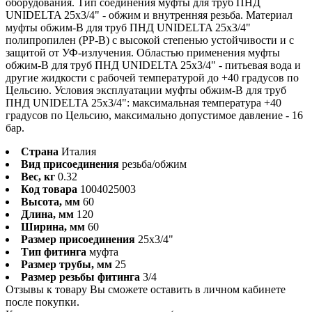
оборудования. Тип соединения муфты для труб ПНД
UNIDELTA 25x3/4" - обжим и внутренняя резьба. Материал
муфты обжим-В для труб ПНД UNIDELTA 25x3/4"
полипропилен (PP-B) с высокой степенью устойчивости и с
защитой от УФ-излучения. Областью применения муфты
обжим-В для труб ПНД UNIDELTA 25x3/4" - питьевая вода и
другие жидкости с рабочей температурой до +40 градусов по
Цельсию. Условия эксплуатации муфты обжим-В для труб
ПНД UNIDELTA 25x3/4": максимальная температура +40
градусов по Цельсию, максимально допустимое давление - 16
бар.
Страна
Италия
Вид присоединения
резьба/обжим
Вес, кг
0.32
Код товара
1004025003
Высота, мм
60
Длина, мм
120
Ширина, мм
60
Размер присоединения
25x3/4"
Тип фитинга
муфта
Размер трубы, мм
25
Размер резьбы фитинга
3/4
Отзывы к товару Вы сможете оставить в личном кабинете
после покупки.