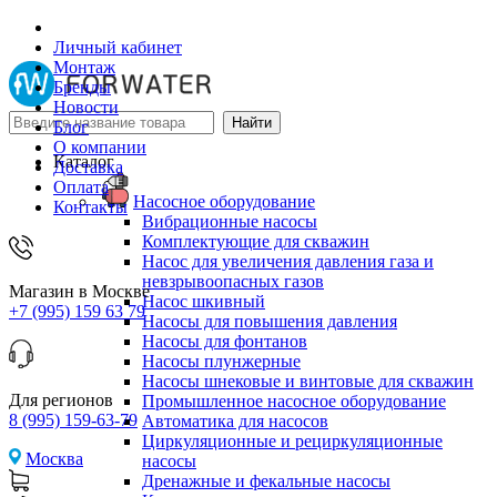
Личный кабинет
Монтаж
Бренды
Новости
Блог
О компании
Каталог
Доставка
Оплата
Насосное оборудование
Контакты
Вибрационные насосы
Комплектующие для скважин
Насос для увеличения давления газа и
невзрывоопасных газов
Магазин в Москве
Насос шкивный
+7 (995) 159 63 79
Насосы для повышения давления
Насосы для фонтанов
Насосы плунжерные
Насосы шнековые и винтовые для скважин
Для регионов
Промышленное насосное оборудование
8 (995) 159-63-79
Автоматика для насосов
Циркуляционные и рециркуляционные
Москва
насосы
Дренажные и фекальные насосы