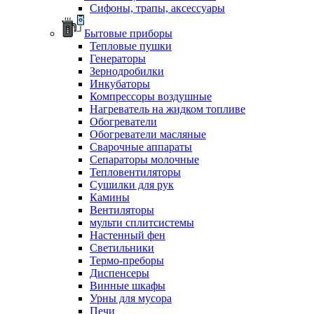
Сифоны, трапы, аксессуары
Бытовые приборы
Тепловые пушки
Генераторы
Зернодробилки
Инкубаторы
Компрессоры воздушные
Нагреватель на жидком топливе
Обогреватели
Обогреватели масляные
Сварочные аппараты
Сепараторы молочные
Тепловентиляторы
Сушилки для рук
Камины
Вентиляторы
мульти сплитсистемы
Настенный фен
Светильники
Термо-преборы
Диспенсеры
Винные шкафы
Урны для мусора
Печи