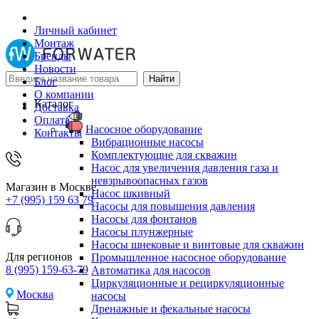
Личный кабинет
Монтаж
Бренды
Новости
Блог
О компании
Каталог
Доставка
Оплата
Насосное оборудование
Контакты
Вибрационные насосы
Комплектующие для скважин
Насос для увеличения давления газа и
невзрывоопасных газов
Магазин в Москве
Насос шкивный
+7 (995) 159 63 79
Насосы для повышения давления
Насосы для фонтанов
Насосы плунжерные
Насосы шнековые и винтовые для скважин
Для регионов
Промышленное насосное оборудование
8 (995) 159-63-79
Автоматика для насосов
Циркуляционные и рециркуляционные
Москва
насосы
Дренажные и фекальные насосы