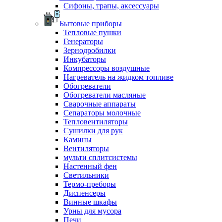
Сифоны, трапы, аксессуары
Бытовые приборы
Тепловые пушки
Генераторы
Зернодробилки
Инкубаторы
Компрессоры воздушные
Нагреватель на жидком топливе
Обогреватели
Обогреватели масляные
Сварочные аппараты
Сепараторы молочные
Тепловентиляторы
Сушилки для рук
Камины
Вентиляторы
мульти сплитсистемы
Настенный фен
Светильники
Термо-преборы
Диспенсеры
Винные шкафы
Урны для мусора
Печи