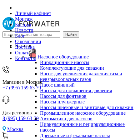
Личный кабинет
Монтаж
Бренды
Новости
Блог
О компании
Каталог
Доставка
Оплата
Насосное оборудование
Контакты
Вибрационные насосы
Комплектующие для скважин
Насос для увеличения давления газа и
невзрывоопасных газов
Магазин в Москве
Насос шкивный
+7 (995) 159 63 79
Насосы для повышения давления
Насосы для фонтанов
Насосы плунжерные
Насосы шнековые и винтовые для скважин
Для регионов
Промышленное насосное оборудование
8 (995) 159-63-79
Автоматика для насосов
Циркуляционные и рециркуляционные
Москва
насосы
Дренажные и фекальные насосы