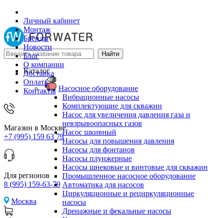
Личный кабинет
Монтаж
Бренды
Новости
Блог
О компании
Каталог
Доставка
Оплата
Насосное оборудование
Контакты
Вибрационные насосы
Комплектующие для скважин
Насос для увеличения давления газа и
невзрывоопасных газов
Магазин в Москве
Насос шкивный
+7 (995) 159 63 79
Насосы для повышения давления
Насосы для фонтанов
Насосы плунжерные
Насосы шнековые и винтовые для скважин
Для регионов
Промышленное насосное оборудование
8 (995) 159-63-79
Автоматика для насосов
Циркуляционные и рециркуляционные
Москва
насосы
Дренажные и фекальные насосы