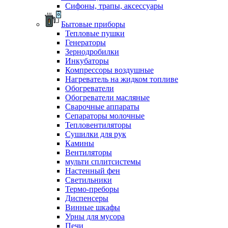
Сифоны, трапы, аксессуары
Бытовые приборы
Тепловые пушки
Генераторы
Зернодробилки
Инкубаторы
Компрессоры воздушные
Нагреватель на жидком топливе
Обогреватели
Обогреватели масляные
Сварочные аппараты
Сепараторы молочные
Тепловентиляторы
Сушилки для рук
Камины
Вентиляторы
мульти сплитсистемы
Настенный фен
Светильники
Термо-преборы
Диспенсеры
Винные шкафы
Урны для мусора
Печи