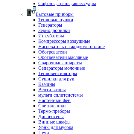
Сифоны, трапы, аксессуары
Бытовые приборы
Тепловые пушки
Генераторы
Зернодробилки
Инкубаторы
Компрессоры воздушные
Нагреватель на жидком топливе
Обогреватели
Обогреватели масляные
Сварочные аппараты
Сепараторы молочные
Тепловентиляторы
Сушилки для рук
Камины
Вентиляторы
мульти сплитсистемы
Настенный фен
Светильники
Термо-преборы
Диспенсеры
Винные шкафы
Урны для мусора
Печи