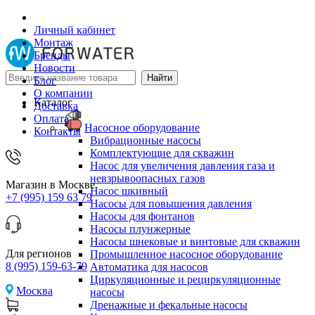
Личный кабинет
Монтаж
Бренды
Новости
Блог
О компании
Каталог
Доставка
Оплата
Насосное оборудование
Контакты
Вибрационные насосы
Комплектующие для скважин
Насос для увеличения давления газа и
невзрывоопасных газов
Магазин в Москве
Насос шкивный
+7 (995) 159 63 79
Насосы для повышения давления
Насосы для фонтанов
Насосы плунжерные
Насосы шнековые и винтовые для скважин
Для регионов
Промышленное насосное оборудование
8 (995) 159-63-79
Автоматика для насосов
Циркуляционные и рециркуляционные
Москва
насосы
Дренажные и фекальные насосы