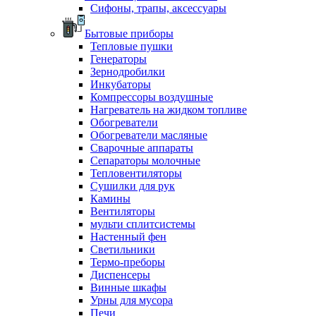
Сифоны, трапы, аксессуары
Бытовые приборы
Тепловые пушки
Генераторы
Зернодробилки
Инкубаторы
Компрессоры воздушные
Нагреватель на жидком топливе
Обогреватели
Обогреватели масляные
Сварочные аппараты
Сепараторы молочные
Тепловентиляторы
Сушилки для рук
Камины
Вентиляторы
мульти сплитсистемы
Настенный фен
Светильники
Термо-преборы
Диспенсеры
Винные шкафы
Урны для мусора
Печи