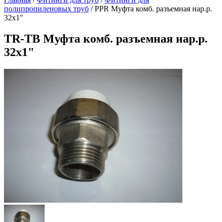
полипропиленовых труб
/
PPR Муфта комб. разъемная нар.р.
32х1"
TR-TB Муфта комб. разъемная нар.р.
32х1"