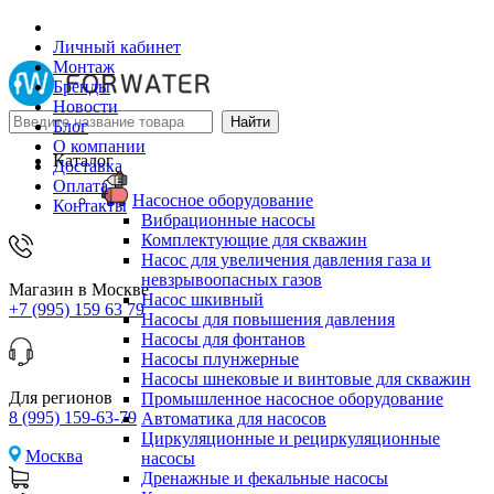
Личный кабинет
Монтаж
Бренды
Новости
Блог
О компании
Каталог
Доставка
Оплата
Насосное оборудование
Контакты
Вибрационные насосы
Комплектующие для скважин
Насос для увеличения давления газа и
невзрывоопасных газов
Магазин в Москве
Насос шкивный
+7 (995) 159 63 79
Насосы для повышения давления
Насосы для фонтанов
Насосы плунжерные
Насосы шнековые и винтовые для скважин
Для регионов
Промышленное насосное оборудование
8 (995) 159-63-79
Автоматика для насосов
Циркуляционные и рециркуляционные
Москва
насосы
Дренажные и фекальные насосы