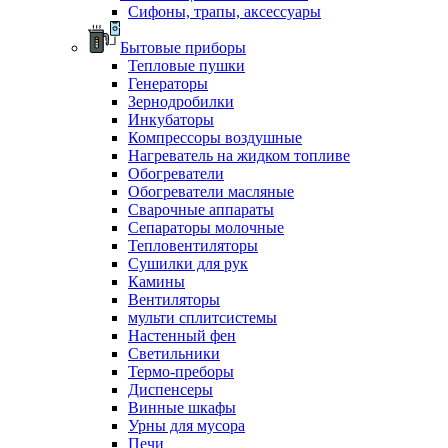
Сифоны, трапы, аксессуары
Бытовые приборы
Тепловые пушки
Генераторы
Зернодробилки
Инкубаторы
Компрессоры воздушные
Нагреватель на жидком топливе
Обогреватели
Обогреватели масляные
Сварочные аппараты
Сепараторы молочные
Тепловентиляторы
Сушилки для рук
Камины
Вентиляторы
мульти сплитсистемы
Настенный фен
Светильники
Термо-преборы
Диспенсеры
Винные шкафы
Урны для мусора
Печи