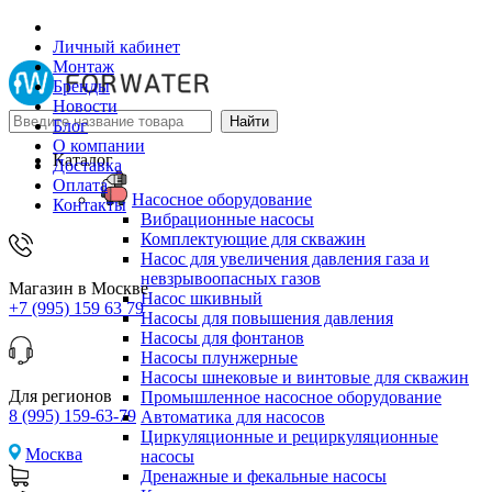
Личный кабинет
Монтаж
Бренды
Новости
Блог
О компании
Каталог
Доставка
Оплата
Насосное оборудование
Контакты
Вибрационные насосы
Комплектующие для скважин
Насос для увеличения давления газа и
невзрывоопасных газов
Магазин в Москве
Насос шкивный
+7 (995) 159 63 79
Насосы для повышения давления
Насосы для фонтанов
Насосы плунжерные
Насосы шнековые и винтовые для скважин
Для регионов
Промышленное насосное оборудование
8 (995) 159-63-79
Автоматика для насосов
Циркуляционные и рециркуляционные
Москва
насосы
Дренажные и фекальные насосы