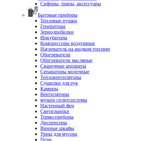
Сифоны, трапы, аксессуары
Бытовые приборы
Тепловые пушки
Генераторы
Зернодробилки
Инкубаторы
Компрессоры воздушные
Нагреватель на жидком топливе
Обогреватели
Обогреватели масляные
Сварочные аппараты
Сепараторы молочные
Тепловентиляторы
Сушилки для рук
Камины
Вентиляторы
мульти сплитсистемы
Настенный фен
Светильники
Термо-преборы
Диспенсеры
Винные шкафы
Урны для мусора
Печи