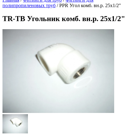
полипропиленовых труб
/
PPR Угол комб. вн.р. 25x1/2"
TR-TB Угольник комб. вн.р. 25x1/2"