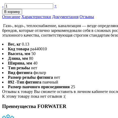
-
+
В корзину
Описание
Характеристики
Документация
Отзывы
Газо-, водо-, теплоснабжение, канализация — везде определя
брендов, которые отлично зарекомендовали себя в сложных ро
эталонного качества, соответствующая строгим стандартам без
Вес, кг
0.13
Код товара
pa440010
Высота, мм
50
Длина, мм
80
Ширина, мм
40
Тип резьбы
нет
Вид фитинга
фильтр
Размер резьбы фитинга
нет
892 -Тип фитинга
паячный
Размер паячного присоединения
25
Отзывы к товару Вы сможете оставить в личном кабинете посл
К этому товару пока нет отзывов :(
Преимущества FORWATER