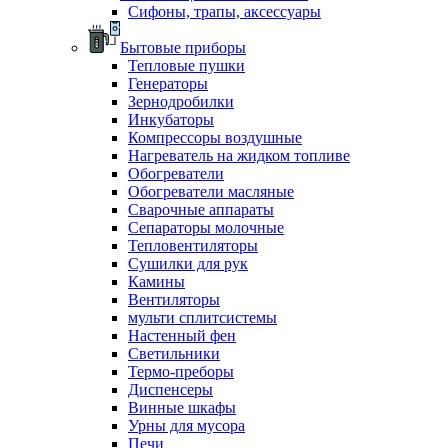
Сифоны, трапы, аксессуары
Бытовые приборы
Тепловые пушки
Генераторы
Зернодробилки
Инкубаторы
Компрессоры воздушные
Нагреватель на жидком топливе
Обогреватели
Обогреватели масляные
Сварочные аппараты
Сепараторы молочные
Тепловентиляторы
Сушилки для рук
Камины
Вентиляторы
мульти сплитсистемы
Настенный фен
Светильники
Термо-преборы
Диспенсеры
Винные шкафы
Урны для мусора
Печи