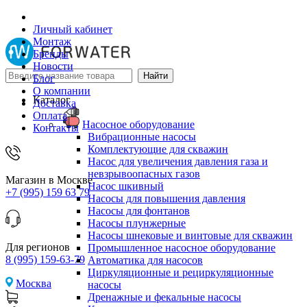
Личный кабинет
Монтаж
Бренды
Новости
Блог
О компании
Каталог
Доставка
Оплата
Насосное оборудование
Контакты
Вибрационные насосы
Комплектующие для скважин
Насос для увеличения давления газа и
невзрывоопасных газов
Магазин в Москве
Насос шкивный
+7 (995) 159 63 79
Насосы для повышения давления
Насосы для фонтанов
Насосы плунжерные
Насосы шнековые и винтовые для скважин
Для регионов
Промышленное насосное оборудование
8 (995) 159-63-79
Автоматика для насосов
Циркуляционные и рециркуляционные
Москва
насосы
Дренажные и фекальные насосы