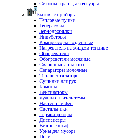
Сифоны, трапы, аксессуары
Бытовые приборы
Тепловые пушки
Генераторы
Зернодробилки
Инкубаторы
Компрессоры воздушные
Нагреватель на жидком топливе
Обогреватели
Обогреватели масляные
Сварочные аппараты
Сепараторы молочные
Тепловентиляторы
Сушилки для рук
Камины
Вентиляторы
мульти сплитсистемы
Настенный фен
Светильники
Термо-преборы
Диспенсеры
Винные шкафы
Урны для мусора
Печи