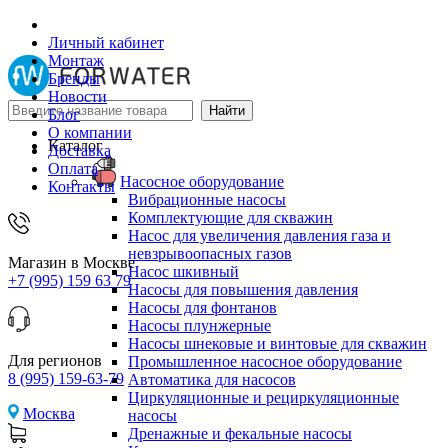
Личный кабинет
Монтаж
Бренды
Новости
Блог
О компании
Каталог
Доставка
Оплата
Насосное оборудование
Контакты
Вибрационные насосы
Комплектующие для скважин
Насос для увеличения давления газа и
невзрывоопасных газов
Магазин в Москве
Насос шкивный
+7 (995) 159 63 79
Насосы для повышения давления
Насосы для фонтанов
Насосы плунжерные
Насосы шнековые и винтовые для скважин
Для регионов
Промышленное насосное оборудование
8 (995) 159-63-79
Автоматика для насосов
Циркуляционные и рециркуляционные
Москва
насосы
Дренажные и фекальные насосы