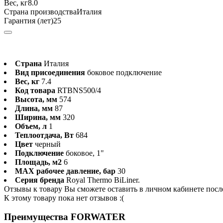
Вес, кг8.0
Страна производстваИталия
Гарантия (лет)25
Страна
Италия
Вид присоединения
боковое подключение
Вес, кг
7.4
Код товара
RTBNS500/4
Высота, мм
574
Длина, мм
87
Ширина, мм
320
Объем, л
1
Теплоотдача, Вт
684
Цвет
черный
Подключение
боковое, 1"
Площадь, м2
6
MAX рабочее давление, бар
30
Серия бренда
Royal Thermo BiLiner.
Отзывы к товару Вы сможете оставить в личном кабинете посл
К этому товару пока нет отзывов :(
Преимущества FORWATER