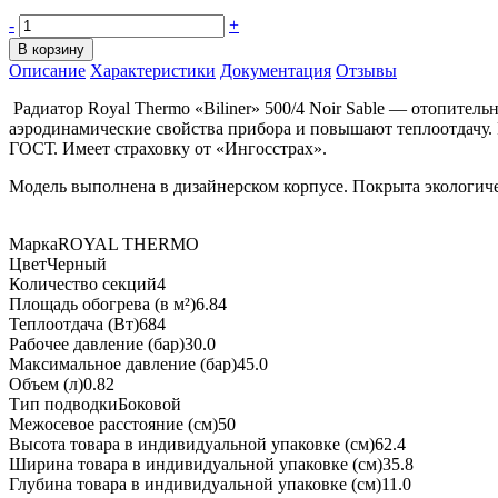
-
+
В корзину
Описание
Характеристики
Документация
Отзывы
Радиатор Royal Thermo «Biliner» 500/4 Noir Sable — отопите
аэродинамические свойства прибора и повышают теплоотдачу. 
ГОСТ. Имеет страховку от «Ингосстрах».
Модель выполнена в дизайнерском корпусе. Покрыта экол
МаркаROYAL THERMO
ЦветЧерный
Количество секций4
Площадь обогрева (в м²)6.84
Теплоотдача (Вт)684
Рабочее давление (бар)30.0
Максимальное давление (бар)45.0
Объем (л)0.82
Тип подводкиБоковой
Межосевое расстояние (см)50
Высота товара в индивидуальной упаковке (см)62.4
Ширина товара в индивидуальной упаковке (см)35.8
Глубина товара в индивидуальной упаковке (см)11.0