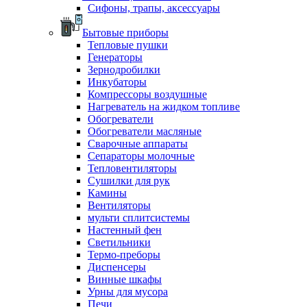
Сифоны, трапы, аксессуары
Бытовые приборы
Тепловые пушки
Генераторы
Зернодробилки
Инкубаторы
Компрессоры воздушные
Нагреватель на жидком топливе
Обогреватели
Обогреватели масляные
Сварочные аппараты
Сепараторы молочные
Тепловентиляторы
Сушилки для рук
Камины
Вентиляторы
мульти сплитсистемы
Настенный фен
Светильники
Термо-преборы
Диспенсеры
Винные шкафы
Урны для мусора
Печи