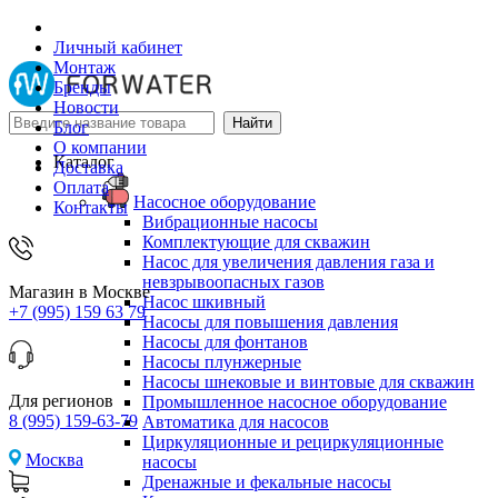
Личный кабинет
Монтаж
Бренды
Новости
Блог
О компании
Каталог
Доставка
Оплата
Насосное оборудование
Контакты
Вибрационные насосы
Комплектующие для скважин
Насос для увеличения давления газа и
невзрывоопасных газов
Магазин в Москве
Насос шкивный
+7 (995) 159 63 79
Насосы для повышения давления
Насосы для фонтанов
Насосы плунжерные
Насосы шнековые и винтовые для скважин
Для регионов
Промышленное насосное оборудование
8 (995) 159-63-79
Автоматика для насосов
Циркуляционные и рециркуляционные
Москва
насосы
Дренажные и фекальные насосы