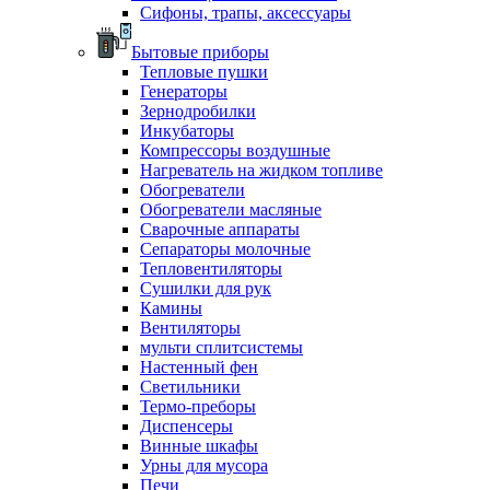
Сифоны, трапы, аксессуары
Бытовые приборы
Тепловые пушки
Генераторы
Зернодробилки
Инкубаторы
Компрессоры воздушные
Нагреватель на жидком топливе
Обогреватели
Обогреватели масляные
Сварочные аппараты
Сепараторы молочные
Тепловентиляторы
Сушилки для рук
Камины
Вентиляторы
мульти сплитсистемы
Настенный фен
Светильники
Термо-преборы
Диспенсеры
Винные шкафы
Урны для мусора
Печи