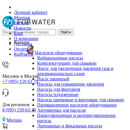
Личный кабинет
Монтаж
Бренды
Новости
Блог
О компании
Каталог
Доставка
Оплата
Насосное оборудование
Контакты
Вибрационные насосы
Комплектующие для скважин
Насос для увеличения давления газа и
невзрывоопасных газов
Магазин в Москве
Насос шкивный
+7 (995) 159 63 79
Насосы для повышения давления
Насосы для фонтанов
Насосы плунжерные
Насосы шнековые и винтовые для скважин
Для регионов
Промышленное насосное оборудование
8 (995) 159-63-79
Автоматика для насосов
Циркуляционные и рециркуляционные
Москва
насосы
Дренажные и фекальные насосы