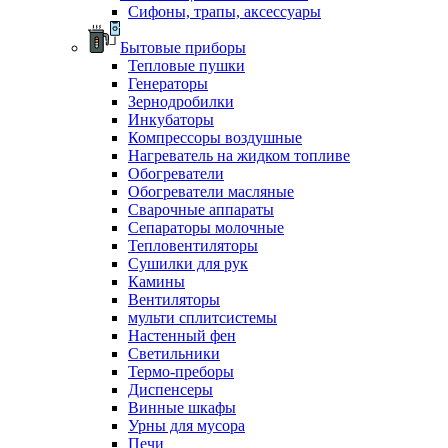
Сифоны, трапы, аксессуары
Бытовые приборы
Тепловые пушки
Генераторы
Зернодробилки
Инкубаторы
Компрессоры воздушные
Нагреватель на жидком топливе
Обогреватели
Обогреватели масляные
Сварочные аппараты
Сепараторы молочные
Тепловентиляторы
Сушилки для рук
Камины
Вентиляторы
мульти сплитсистемы
Настенный фен
Светильники
Термо-преборы
Диспенсеры
Винные шкафы
Урны для мусора
Печи