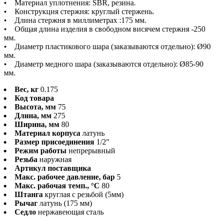
• Материал уплотнения: SBR, резина.
• Конструкция стержня: круглый стержень.
• Длина стержня в миллиметрах :175 мм.
• Общая длина изделия в свободном висячем стержня -250
мм.
• Диаметр пластикового шара (заказываются отдельно): Ø90
мм.
• Диаметр медного шара (заказываются отдельно): Ø85-90
мм.
Вес, кг
0.175
Код товара
Высота, мм
75
Длина, мм
275
Ширина, мм
80
Материал корпуса
латунь
Размер присоединения
1/2"
Режим работы
непрерывный
Резьба
наружная
Артикул поставщика
Макс. рабочее давление, бар
5
Макс. рабочая темп., °С
80
Штанга
круглая с резьбой (5мм)
Рычаг
латунь (175 мм)
Седло
нержавеющая сталь