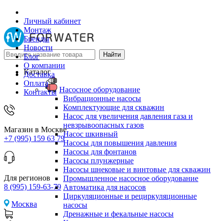
Личный кабинет
Монтаж
Бренды
Новости
Блог
О компании
Каталог
Доставка
Оплата
Насосное оборудование
Контакты
Вибрационные насосы
Комплектующие для скважин
Насос для увеличения давления газа и
невзрывоопасных газов
Магазин в Москве
Насос шкивный
+7 (995) 159 63 79
Насосы для повышения давления
Насосы для фонтанов
Насосы плунжерные
Насосы шнековые и винтовые для скважин
Для регионов
Промышленное насосное оборудование
8 (995) 159-63-79
Автоматика для насосов
Циркуляционные и рециркуляционные
Москва
насосы
Дренажные и фекальные насосы