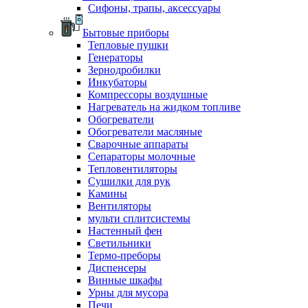
Сифоны, трапы, аксессуары
Бытовые приборы
Тепловые пушки
Генераторы
Зернодробилки
Инкубаторы
Компрессоры воздушные
Нагреватель на жидком топливе
Обогреватели
Обогреватели масляные
Сварочные аппараты
Сепараторы молочные
Тепловентиляторы
Сушилки для рук
Камины
Вентиляторы
мульти сплитсистемы
Настенный фен
Светильники
Термо-преборы
Диспенсеры
Винные шкафы
Урны для мусора
Печи