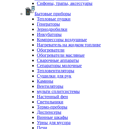
Сифоны, трапы, аксессуары
Бытовые приборы
Тепловые пушки
Генераторы
Зернодробилки
Инкубаторы
Компрессоры воздушные
Нагреватель на жидком топливе
Обогреватели
Обогреватели масляные
Сварочные аппараты
Сепараторы молочные
Тепловентиляторы
Сушилки для рук
Камины
Вентиляторы
мульти сплитсистемы
Настенный фен
Светильники
Термо-преборы
Диспенсеры
Винные шкафы
Урны для мусора
Печи