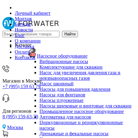
Личный кабинет
Монтаж
Бренды
Новости
Блог
О компании
Каталог
Доставка
Оплата
Насосное оборудование
Контакты
Вибрационные насосы
Комплектующие для скважин
Насос для увеличения давления газа и
невзрывоопасных газов
Магазин в Москве
Насос шкивный
+7 (995) 159 63 79
Насосы для повышения давления
Насосы для фонтанов
Насосы плунжерные
Насосы шнековые и винтовые для скважин
Для регионов
Промышленное насосное оборудование
8 (995) 159-63-79
Автоматика для насосов
Циркуляционные и рециркуляционные
Москва
насосы
Дренажные и фекальные насосы