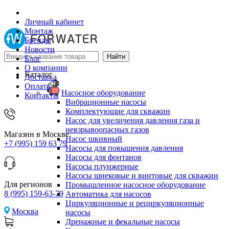
Личный кабинет
Монтаж
Бренды
Новости
Блог
О компании
Каталог
Доставка
Оплата
Насосное оборудование
Контакты
Вибрационные насосы
Комплектующие для скважин
Насос для увеличения давления газа и
невзрывоопасных газов
Магазин в Москве
Насос шкивный
+7 (995) 159 63 79
Насосы для повышения давления
Насосы для фонтанов
Насосы плунжерные
Насосы шнековые и винтовые для скважин
Для регионов
Промышленное насосное оборудование
8 (995) 159-63-79
Автоматика для насосов
Циркуляционные и рециркуляционные
Москва
насосы
Дренажные и фекальные насосы