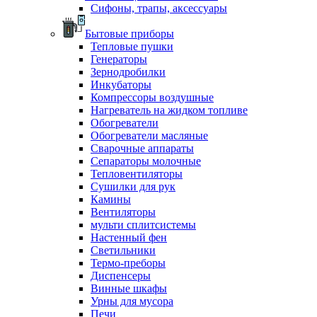
Сифоны, трапы, аксессуары
Бытовые приборы
Тепловые пушки
Генераторы
Зернодробилки
Инкубаторы
Компрессоры воздушные
Нагреватель на жидком топливе
Обогреватели
Обогреватели масляные
Сварочные аппараты
Сепараторы молочные
Тепловентиляторы
Сушилки для рук
Камины
Вентиляторы
мульти сплитсистемы
Настенный фен
Светильники
Термо-преборы
Диспенсеры
Винные шкафы
Урны для мусора
Печи