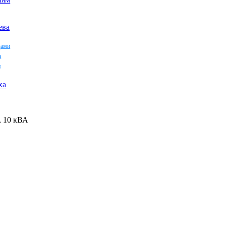
ева
дами
а
и
ха
, 10 кВА