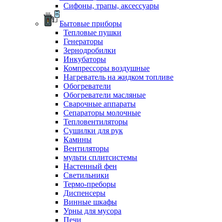
Сифоны, трапы, аксессуары
Бытовые приборы
Тепловые пушки
Генераторы
Зернодробилки
Инкубаторы
Компрессоры воздушные
Нагреватель на жидком топливе
Обогреватели
Обогреватели масляные
Сварочные аппараты
Сепараторы молочные
Тепловентиляторы
Сушилки для рук
Камины
Вентиляторы
мульти сплитсистемы
Настенный фен
Светильники
Термо-преборы
Диспенсеры
Винные шкафы
Урны для мусора
Печи