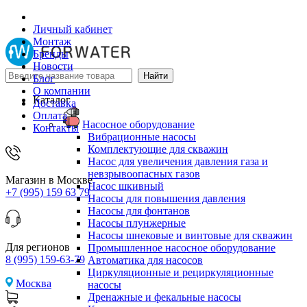
Личный кабинет
Монтаж
Бренды
Новости
Блог
О компании
Каталог
Доставка
Оплата
Насосное оборудование
Контакты
Вибрационные насосы
Комплектующие для скважин
Насос для увеличения давления газа и
невзрывоопасных газов
Магазин в Москве
Насос шкивный
+7 (995) 159 63 79
Насосы для повышения давления
Насосы для фонтанов
Насосы плунжерные
Насосы шнековые и винтовые для скважин
Для регионов
Промышленное насосное оборудование
8 (995) 159-63-79
Автоматика для насосов
Циркуляционные и рециркуляционные
Москва
насосы
Дренажные и фекальные насосы