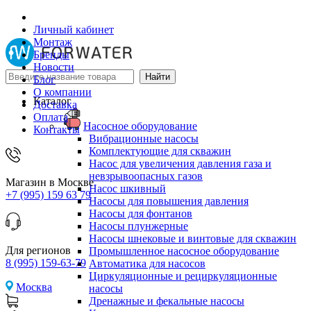
Личный кабинет
Монтаж
Бренды
Новости
Блог
О компании
Каталог
Доставка
Оплата
Насосное оборудование
Контакты
Вибрационные насосы
Комплектующие для скважин
Насос для увеличения давления газа и
невзрывоопасных газов
Магазин в Москве
Насос шкивный
+7 (995) 159 63 79
Насосы для повышения давления
Насосы для фонтанов
Насосы плунжерные
Насосы шнековые и винтовые для скважин
Для регионов
Промышленное насосное оборудование
8 (995) 159-63-79
Автоматика для насосов
Циркуляционные и рециркуляционные
Москва
насосы
Дренажные и фекальные насосы