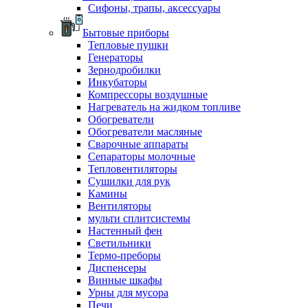
Сифоны, трапы, аксессуары
Бытовые приборы
Тепловые пушки
Генераторы
Зернодробилки
Инкубаторы
Компрессоры воздушные
Нагреватель на жидком топливе
Обогреватели
Обогреватели масляные
Сварочные аппараты
Сепараторы молочные
Тепловентиляторы
Сушилки для рук
Камины
Вентиляторы
мульти сплитсистемы
Настенный фен
Светильники
Термо-преборы
Диспенсеры
Винные шкафы
Урны для мусора
Печи