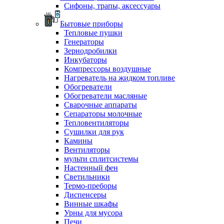
Сифоны, трапы, аксессуары
Бытовые приборы
Тепловые пушки
Генераторы
Зернодробилки
Инкубаторы
Компрессоры воздушные
Нагреватель на жидком топливе
Обогреватели
Обогреватели масляные
Сварочные аппараты
Сепараторы молочные
Тепловентиляторы
Сушилки для рук
Камины
Вентиляторы
мульти сплитсистемы
Настенный фен
Светильники
Термо-преборы
Диспенсеры
Винные шкафы
Урны для мусора
Печи