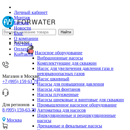
Личный кабинет
Монтаж
Бренды
Новости
Блог
О компании
Каталог
Доставка
Оплата
Насосное оборудование
Контакты
Вибрационные насосы
Комплектующие для скважин
Насос для увеличения давления газа и
невзрывоопасных газов
Магазин в Москве
Насос шкивный
+7 (995) 159 63 79
Насосы для повышения давления
Насосы для фонтанов
Насосы плунжерные
Насосы шнековые и винтовые для скважин
Для регионов
Промышленное насосное оборудование
8 (995) 159-63-79
Автоматика для насосов
Циркуляционные и рециркуляционные
Москва
насосы
Дренажные и фекальные насосы