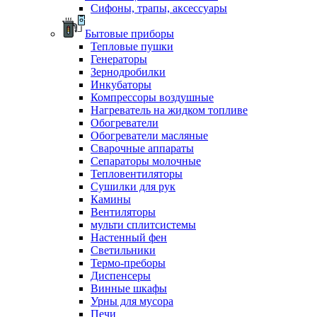
Сифоны, трапы, аксессуары
Бытовые приборы
Тепловые пушки
Генераторы
Зернодробилки
Инкубаторы
Компрессоры воздушные
Нагреватель на жидком топливе
Обогреватели
Обогреватели масляные
Сварочные аппараты
Сепараторы молочные
Тепловентиляторы
Сушилки для рук
Камины
Вентиляторы
мульти сплитсистемы
Настенный фен
Светильники
Термо-преборы
Диспенсеры
Винные шкафы
Урны для мусора
Печи