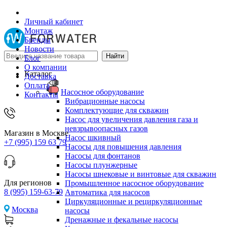
Личный кабинет
Монтаж
Бренды
Новости
Блог
О компании
Каталог
Доставка
Оплата
Насосное оборудование
Контакты
Вибрационные насосы
Комплектующие для скважин
Насос для увеличения давления газа и
невзрывоопасных газов
Магазин в Москве
Насос шкивный
+7 (995) 159 63 79
Насосы для повышения давления
Насосы для фонтанов
Насосы плунжерные
Насосы шнековые и винтовые для скважин
Для регионов
Промышленное насосное оборудование
8 (995) 159-63-79
Автоматика для насосов
Циркуляционные и рециркуляционные
Москва
насосы
Дренажные и фекальные насосы