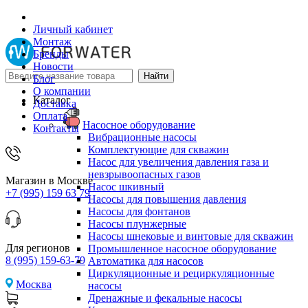
Личный кабинет
Монтаж
Бренды
Новости
Блог
О компании
Каталог
Доставка
Оплата
Насосное оборудование
Контакты
Вибрационные насосы
Комплектующие для скважин
Насос для увеличения давления газа и
невзрывоопасных газов
Магазин в Москве
Насос шкивный
+7 (995) 159 63 79
Насосы для повышения давления
Насосы для фонтанов
Насосы плунжерные
Насосы шнековые и винтовые для скважин
Для регионов
Промышленное насосное оборудование
8 (995) 159-63-79
Автоматика для насосов
Циркуляционные и рециркуляционные
Москва
насосы
Дренажные и фекальные насосы