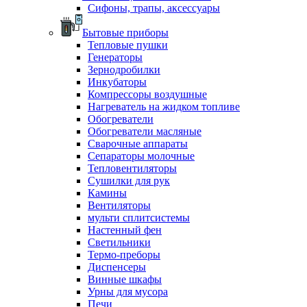
Сифоны, трапы, аксессуары
Бытовые приборы
Тепловые пушки
Генераторы
Зернодробилки
Инкубаторы
Компрессоры воздушные
Нагреватель на жидком топливе
Обогреватели
Обогреватели масляные
Сварочные аппараты
Сепараторы молочные
Тепловентиляторы
Сушилки для рук
Камины
Вентиляторы
мульти сплитсистемы
Настенный фен
Светильники
Термо-преборы
Диспенсеры
Винные шкафы
Урны для мусора
Печи