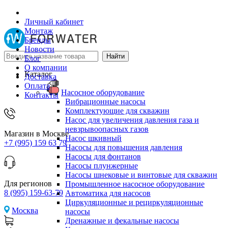
Личный кабинет
Монтаж
Бренды
Новости
Блог
О компании
Каталог
Доставка
Оплата
Насосное оборудование
Контакты
Вибрационные насосы
Комплектующие для скважин
Насос для увеличения давления газа и
невзрывоопасных газов
Магазин в Москве
Насос шкивный
+7 (995) 159 63 79
Насосы для повышения давления
Насосы для фонтанов
Насосы плунжерные
Насосы шнековые и винтовые для скважин
Для регионов
Промышленное насосное оборудование
8 (995) 159-63-79
Автоматика для насосов
Циркуляционные и рециркуляционные
Москва
насосы
Дренажные и фекальные насосы