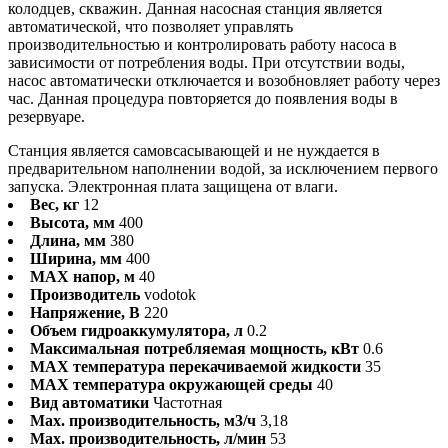
колодцев, скважин. Данная насосная станция является
автоматической, что позволяет управлять
производительностью и контролировать работу насоса в
зависимости от потребления воды. При отсутствии воды,
насос автоматически отключается и возобновляет работу через
час. Данная процедура повторяется до появления воды в
резервуаре.
Станция является самовсасывающей и не нуждается в
предварительном наполнении водой, за исключением первого
запуска. Электронная плата защищена от влаги.
Вес, кг
12
Высота, мм
400
Длина, мм
380
Ширина, мм
400
MAX напор, м
40
Производитель
vodotok
Напряжение, В
220
Объем гидроаккумулятора, л
0.2
Максимальная потребляемая мощность, кВт
0.6
MAX температура перекачиваемой жидкости
35
MAX температура окружающей среды
40
Вид автоматики
Частотная
Max. производительность, м3/ч
3,18
Max. производительность, л/мин
53