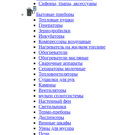
Сифоны, трапы, аксессуары
Бытовые приборы
Тепловые пушки
Генераторы
Зернодробилки
Инкубаторы
Компрессоры воздушные
Нагреватель на жидком топливе
Обогреватели
Обогреватели масляные
Сварочные аппараты
Сепараторы молочные
Тепловентиляторы
Сушилки для рук
Камины
Вентиляторы
мульти сплитсистемы
Настенный фен
Светильники
Термо-преборы
Диспенсеры
Винные шкафы
Урны для мусора
Печи