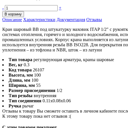
-
+
В корзину
Описание
Характеристики
Документация
Отзывы
Кран шаровый BB под штукатурку маховик ITAP 1/2" с рукоят
системах отопления, горячего и холодного водоснабжения, исп
промышленных условиях. Корпус крана выполняется из латуни.
используется внутренняя резьба BB ISO228. Для перекрытия п
уплотнения – из тефлона и NBR, шток – из латуни
Тип товара
регулирующая арматура, краны шаровые
Вес, кг
0.3
Код товара
26107
Высота, мм
100
Длина, мм
100
Ширина, мм
55
Размер присоединения
1/2
Тип резьбы
внутренняя
Тип соединения
0.11x0.08x0.06
Ручка
рычаг
Отзывы к товару Вы сможете оставить в личном кабинете посл
К этому товару пока нет отзывов :(
C этим товаром покупают