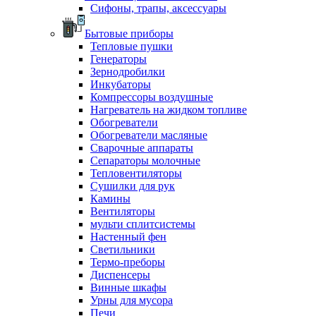
Сифоны, трапы, аксессуары
Бытовые приборы
Тепловые пушки
Генераторы
Зернодробилки
Инкубаторы
Компрессоры воздушные
Нагреватель на жидком топливе
Обогреватели
Обогреватели масляные
Сварочные аппараты
Сепараторы молочные
Тепловентиляторы
Сушилки для рук
Камины
Вентиляторы
мульти сплитсистемы
Настенный фен
Светильники
Термо-преборы
Диспенсеры
Винные шкафы
Урны для мусора
Печи