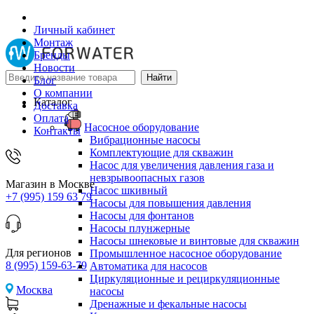
Личный кабинет
Монтаж
Бренды
Новости
Блог
О компании
Каталог
Доставка
Оплата
Насосное оборудование
Контакты
Вибрационные насосы
Комплектующие для скважин
Насос для увеличения давления газа и
невзрывоопасных газов
Магазин в Москве
Насос шкивный
+7 (995) 159 63 79
Насосы для повышения давления
Насосы для фонтанов
Насосы плунжерные
Насосы шнековые и винтовые для скважин
Для регионов
Промышленное насосное оборудование
8 (995) 159-63-79
Автоматика для насосов
Циркуляционные и рециркуляционные
Москва
насосы
Дренажные и фекальные насосы