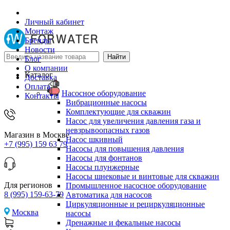
Личный кабинет
Монтаж
Бренды
Новости
Блог
О компании
Каталог
Доставка
Оплата
Насосное оборудование
Контакты
Вибрационные насосы
Комплектующие для скважин
Насос для увеличения давления газа и
невзрывоопасных газов
Магазин в Москве
Насос шкивный
+7 (995) 159 63 79
Насосы для повышения давления
Насосы для фонтанов
Насосы плунжерные
Насосы шнековые и винтовые для скважин
Для регионов
Промышленное насосное оборудование
8 (995) 159-63-79
Автоматика для насосов
Циркуляционные и рециркуляционные
Москва
насосы
Дренажные и фекальные насосы