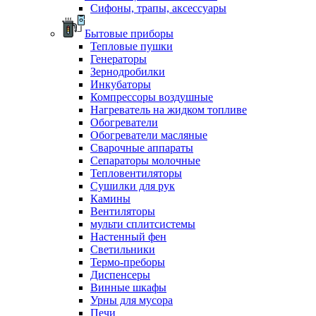
Сифоны, трапы, аксессуары
Бытовые приборы
Тепловые пушки
Генераторы
Зернодробилки
Инкубаторы
Компрессоры воздушные
Нагреватель на жидком топливе
Обогреватели
Обогреватели масляные
Сварочные аппараты
Сепараторы молочные
Тепловентиляторы
Сушилки для рук
Камины
Вентиляторы
мульти сплитсистемы
Настенный фен
Светильники
Термо-преборы
Диспенсеры
Винные шкафы
Урны для мусора
Печи