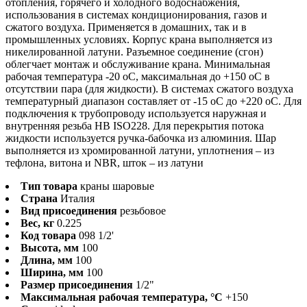
отопления, горячего и холодного водоснабжения,
использования в системах кондиционирования, газов и
сжатого воздуха. Применяется в домашних, так и в
промышленных условиях. Корпус крана выполняется из
никелированной латуни. Разъемное соединение (сгон)
облегчает монтаж и обслуживание крана. Минимальная
рабочая температура -20 оС, максимальная до +150 оС в
отсутствии пара (для жидкости). В системах сжатого воздуха
температурный диапазон составляет от -15 оС до +220 оС. Для
подключения к трубопроводу используется наружная и
внутренняя резьба HB ISO228. Для перекрытия потока
жидкости используется ручка-бабочка из алюминия. Шар
выполняется из хромированной латуни, уплотнения – из
тефлона, витона и NBR, шток – из латуни
Тип товара
краны шаровые
Страна
Италия
Вид присоединения
резьбовое
Вес, кг
0.225
Код товара
098 1/2'
Высота, мм
100
Длина, мм
100
Ширина, мм
100
Размер присоединения
1/2"
Максимальная рабочая температура, °С
+150