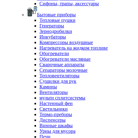
Сифоны, трапы, аксессуары
Бытовые приборы
Тепловые пушки
Генераторы
Зернодробилки
Инкубаторы
Компрессоры воздушные
Нагреватель на жидком топливе
Обогреватели
Обогреватели масляные
Сварочные аппараты
Сепараторы молочные
Тепловентиляторы
Сушилки для рук
Камины
Вентиляторы
мульти сплитсистемы
Настенный фен
Светильники
Термо-преборы
Диспенсеры
Винные шкафы
Урны для мусора
Печи