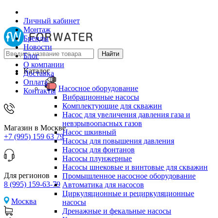
Личный кабинет
Монтаж
Бренды
Новости
Блог
О компании
Каталог
Доставка
Оплата
Насосное оборудование
Контакты
Вибрационные насосы
Комплектующие для скважин
Насос для увеличения давления газа и
невзрывоопасных газов
Магазин в Москве
Насос шкивный
+7 (995) 159 63 79
Насосы для повышения давления
Насосы для фонтанов
Насосы плунжерные
Насосы шнековые и винтовые для скважин
Для регионов
Промышленное насосное оборудование
8 (995) 159-63-79
Автоматика для насосов
Циркуляционные и рециркуляционные
Москва
насосы
Дренажные и фекальные насосы