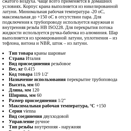
сжатого воздуха. Чаще всего применяется в домашних
условиях. Корпус крана выполняется из никелированной
латуни. Минимальная рабочая температура -20 оС,
максимальная до +150 оС в отсутствии пара. Для
подключения к трубопроводу используется наружная и
внутренняя резьба HB ISO228. Для перекрытия потока
жидкости используется ручка-бабочка из алюминия. Шар
выполняется из хромированной латуни, уплотнения – из
тефлона, витона и NBR, шток – из латуни.
Тип товара
краны шаровые
Страна
Италия
Вид присоединения
резьбовое
Вес, кг
0.415
Код товара
119 1/2'
Назначение использования
перекрытие трубоповода
Высота, мм
60
Длина, мм
120
Ширина, мм
60
Размер присоединения
1/2"
Максимальная рабочая температура, °С
+150
Серия
vienna
Вид соединения
двухходовой
Управление
ручное
Тип резьбы
внутренняя - наружняя