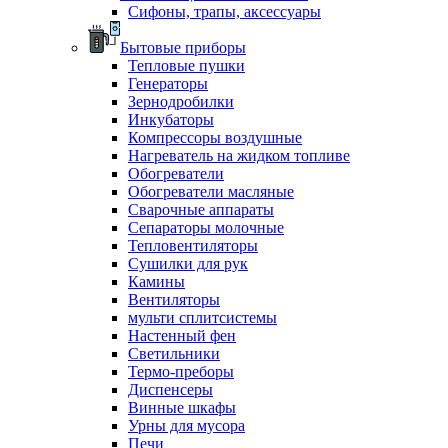
Сифоны, трапы, аксессуары
Бытовые приборы
Тепловые пушки
Генераторы
Зернодробилки
Инкубаторы
Компрессоры воздушные
Нагреватель на жидком топливе
Обогреватели
Обогреватели масляные
Сварочные аппараты
Сепараторы молочные
Тепловентиляторы
Сушилки для рук
Камины
Вентиляторы
мульти сплитсистемы
Настенный фен
Светильники
Термо-преборы
Диспенсеры
Винные шкафы
Урны для мусора
Печи