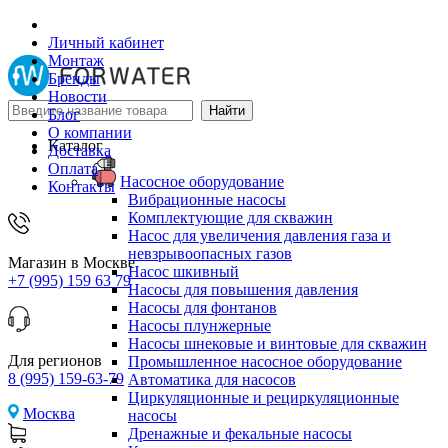
Личный кабинет
Монтаж
Бренды
Новости
Блог
О компании
Каталог
Доставка
Оплата
Насосное оборудование
Контакты
Вибрационные насосы
Комплектующие для скважин
Насос для увеличения давления газа и
невзрывоопасных газов
Магазин в Москве
Насос шкивный
+7 (995) 159 63 79
Насосы для повышения давления
Насосы для фонтанов
Насосы плунжерные
Насосы шнековые и винтовые для скважин
Для регионов
Промышленное насосное оборудование
8 (995) 159-63-79
Автоматика для насосов
Циркуляционные и рециркуляционные
Москва
насосы
Дренажные и фекальные насосы