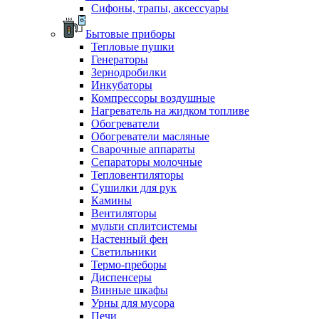
Сифоны, трапы, аксессуары
Бытовые приборы
Тепловые пушки
Генераторы
Зернодробилки
Инкубаторы
Компрессоры воздушные
Нагреватель на жидком топливе
Обогреватели
Обогреватели масляные
Сварочные аппараты
Сепараторы молочные
Тепловентиляторы
Сушилки для рук
Камины
Вентиляторы
мульти сплитсистемы
Настенный фен
Светильники
Термо-преборы
Диспенсеры
Винные шкафы
Урны для мусора
Печи