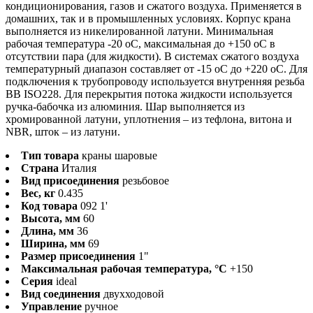
кондиционирования, газов и сжатого воздуха. Применяется в
домашних, так и в промышленных условиях. Корпус крана
выполняется из никелированной латуни. Минимальная
рабочая температура -20 оС, максимальная до +150 оС в
отсутствии пара (для жидкости). В системах сжатого воздуха
температурный диапазон составляет от -15 оС до +220 оС. Для
подключения к трубопроводу используется внутренняя резьба
BB ISO228. Для перекрытия потока жидкости используется
ручка-бабочка из алюминия. Шар выполняется из
хромированной латуни, уплотнения – из тефлона, витона и
NBR, шток – из латуни.
Тип товара
краны шаровые
Страна
Италия
Вид присоединения
резьбовое
Вес, кг
0.435
Код товара
092 1'
Высота, мм
60
Длина, мм
36
Ширина, мм
69
Размер присоединения
1"
Максимальная рабочая температура, °С
+150
Серия
ideal
Вид соединения
двухходовой
Управление
ручное