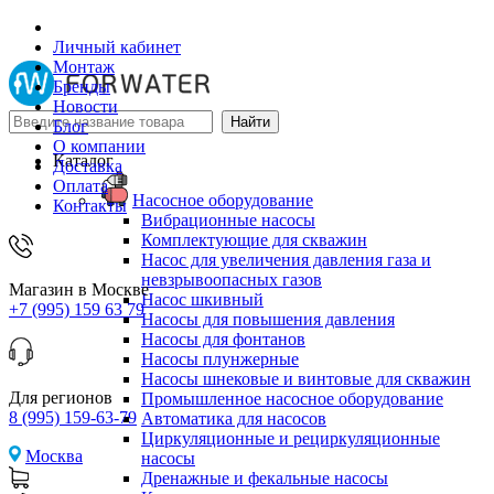
Личный кабинет
Монтаж
Бренды
Новости
Блог
О компании
Каталог
Доставка
Оплата
Насосное оборудование
Контакты
Вибрационные насосы
Комплектующие для скважин
Насос для увеличения давления газа и
невзрывоопасных газов
Магазин в Москве
Насос шкивный
+7 (995) 159 63 79
Насосы для повышения давления
Насосы для фонтанов
Насосы плунжерные
Насосы шнековые и винтовые для скважин
Для регионов
Промышленное насосное оборудование
8 (995) 159-63-79
Автоматика для насосов
Циркуляционные и рециркуляционные
Москва
насосы
Дренажные и фекальные насосы