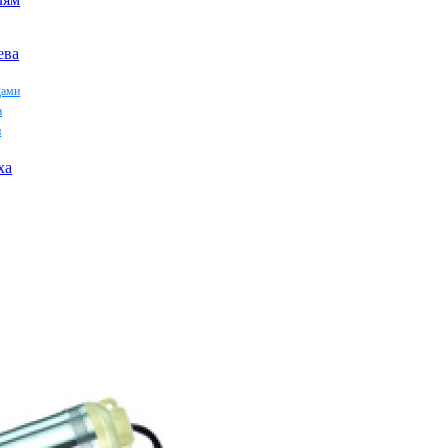
ева
дами
а
и
ха