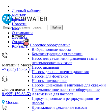
Личный кабинет
Монтаж
Бренды
Новости
Блог
О компании
Каталог
Доставка
Оплата
Насосное оборудование
Контакты
Вибрационные насосы
Комплектующие для скважин
Насос для увеличения давления газа и
невзрывоопасных газов
Магазин в Москве
Насос шкивный
+7 (995) 159 63 79
Насосы для повышения давления
Насосы для фонтанов
Насосы плунжерные
Насосы шнековые и винтовые для скважин
Для регионов
Промышленное насосное оборудование
8 (995) 159-63-79
Автоматика для насосов
Циркуляционные и рециркуляционные
Москва
насосы
Дренажные и фекальные насосы