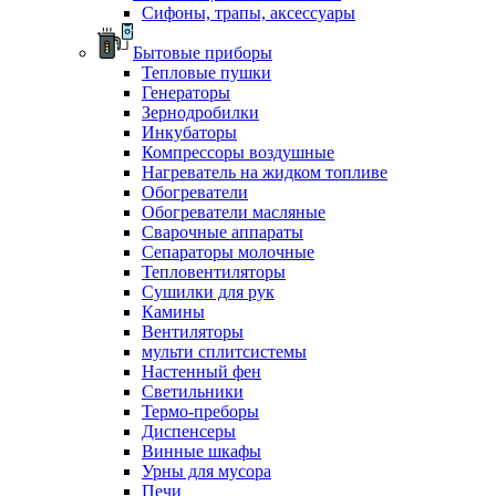
Сифоны, трапы, аксессуары
Бытовые приборы
Тепловые пушки
Генераторы
Зернодробилки
Инкубаторы
Компрессоры воздушные
Нагреватель на жидком топливе
Обогреватели
Обогреватели масляные
Сварочные аппараты
Сепараторы молочные
Тепловентиляторы
Сушилки для рук
Камины
Вентиляторы
мульти сплитсистемы
Настенный фен
Светильники
Термо-преборы
Диспенсеры
Винные шкафы
Урны для мусора
Печи