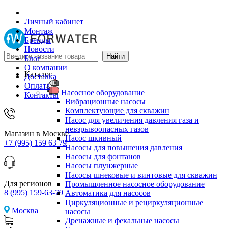
Личный кабинет
Монтаж
Бренды
Новости
Блог
О компании
Каталог
Доставка
Оплата
Насосное оборудование
Контакты
Вибрационные насосы
Комплектующие для скважин
Насос для увеличения давления газа и
невзрывоопасных газов
Магазин в Москве
Насос шкивный
+7 (995) 159 63 79
Насосы для повышения давления
Насосы для фонтанов
Насосы плунжерные
Насосы шнековые и винтовые для скважин
Для регионов
Промышленное насосное оборудование
8 (995) 159-63-79
Автоматика для насосов
Циркуляционные и рециркуляционные
Москва
насосы
Дренажные и фекальные насосы